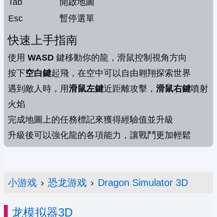
Tab
開啟地圖
Esc
暫停選單
快速上手指南
使用
WASD
鍵移動你的龍，滑鼠控制視角方向
按下
空白鍵
起飛，在空中可以自由翱翔探索世界
遇到敵人時，用
滑鼠左鍵
近距離攻擊，
滑鼠右鍵
噴射
火焰
完成地圖上的任務標記來獲得經驗值並升級
升級後可以強化龍的各項能力，讓戰鬥更加輕鬆
小游戏
›
恐龙游戏
›
Dragon Simulator 3D
龙模拟器3D