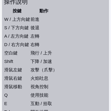
操作說明
按鍵
動作
W / 上方向鍵
前進
S / 下方向鍵
後退
A / 左方向鍵
左轉
D / 右方向鍵
右轉
空白鍵
飛行 / 上升
Shift
下降 / 加速
滑鼠左鍵
攻擊（爪擊）
滑鼠右鍵
火焰吐息
滑鼠移動
視角控制
Q
使用技能
E
互動 / 拾取