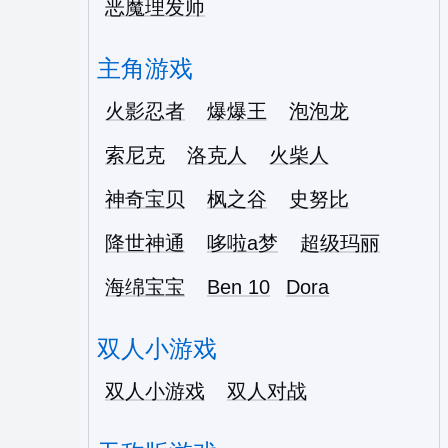
恶魔理发师
主角游戏
火影忍者
爆爆王
泡泡龙
索尼克
洛克人
火柴人
神奇宝贝
枫之谷
史努比
降世神通
哆啦a梦
超级玛丽
海绵宝宝
Ben 10
Dora
双人小游戏
双人小游戏
双人对战