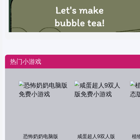
热门小游戏
恐怖奶奶电脑版
咸蛋超人9双人版
植