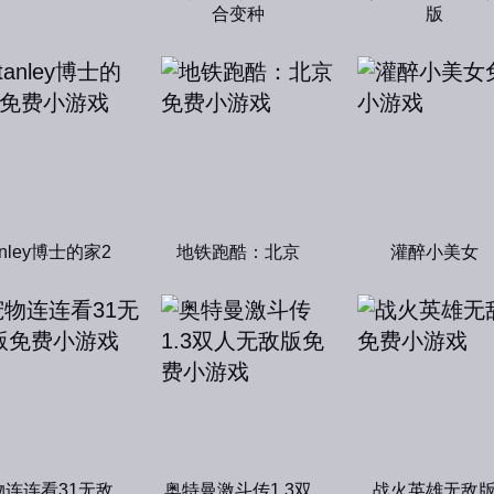
合变种
版
anley博士的家2
地铁跑酷：北京
灌醉小美女
物连连看31无敌
奥特曼激斗传1.3双
战火英雄无敌