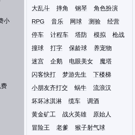
大乱斗
摔角
钢琴
角色扮演
RPG
音乐
网球
测验
经营
停车
计程车
塔防
模拟
枪战
撞球
打字
保龄球
养宠物
迷宫
企鹅
电眼美女
魔塔
闪客快打
梦游先生
下楼梯
小朋友齐打交
蜗牛
流浪汉
坏坏冰淇淋
缆车
调酒
黄金矿工
战火英雄
原始人
冒险王
老爹
猴子射气球