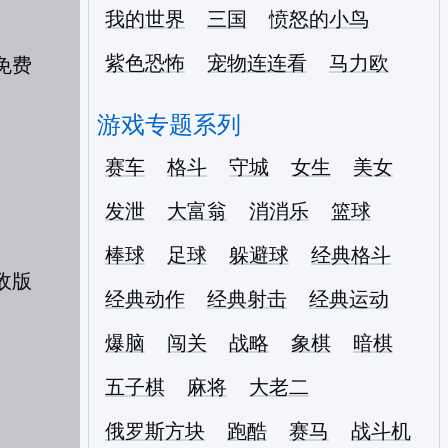
我的世界
三国
愤怒的小鸟
紫色恐怖
宠物连连看
马力欧
游戏专题系列
赛车
格斗
守城
女生
美女
发泄
大富翁
消消乐
篮球
棒球
足球
躲避球
经典格斗
经典动作
经典射击
经典运动
爆脑
闯关
战略
象棋
暗棋
五子棋
麻将
大老二
俄罗斯方块
跑酷
赛马
战斗机
版