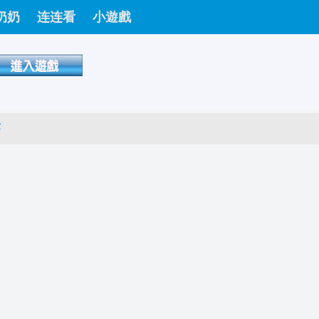
奶奶
连连看
小遊戲
茶