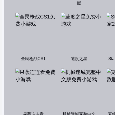
版
全民枪战CS1
速度之星
St
果蔬连连看
机械迷城完整中文
宠