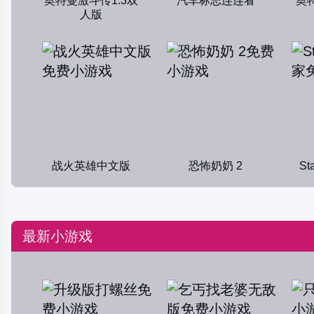
奥特曼激斗传1.3双
汽车标志连连看
奥
人版
战火英雄中文版
恐怖奶奶 2
St
最新小游戏