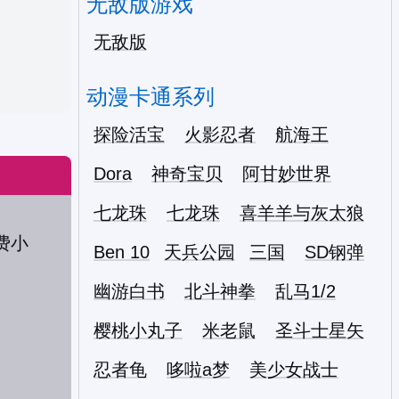
无敌版游戏
无敌版
动漫卡通系列
探险活宝
火影忍者
航海王
Dora
神奇宝贝
阿甘妙世界
七龙珠
七龙珠
喜羊羊与灰太狼
Ben 10
天兵公园
三国
SD钢弹
幽游白书
北斗神拳
乱马1/2
樱桃小丸子
米老鼠
圣斗士星矢
忍者龟
哆啦a梦
美少女战士