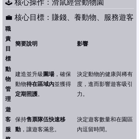
🕹️ 核心操作：滑鼠經營動物園
💼 核心目標：賺錢、養動物、服務遊客
職
責
簡要說明
影響
目
標
動
建造並升級
圍場
，確保
決定動物的健康與稀有
物
動物
待在區域內
並獲得
度，進而影響遊客吸引
管
定期照護
。
力。
理
遊
客
保持
售票隊伍快速移
決定遊客數量和在園區
服
動
，讓遊客滿意。
內逗留時間。