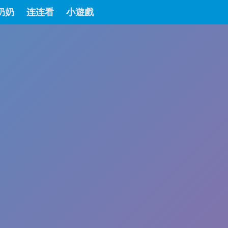
奶奶
连连看
小遊戲