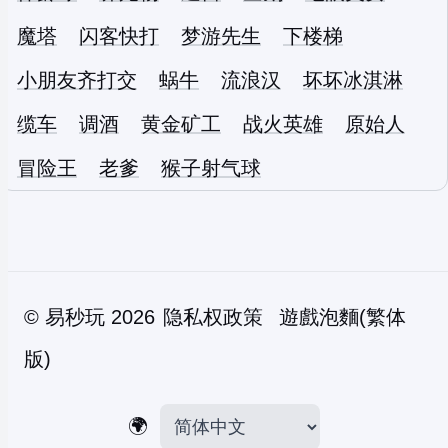
魔塔
闪客快打
梦游先生
下楼梯
小朋友齐打交
蜗牛
流浪汉
坏坏冰淇淋
缆车
调酒
黄金矿工
战火英雄
原始人
冒险王
老爹
猴子射气球
©
易秒玩
2026
隐私权政策
遊戲泡麵(繁体
版)
🌍