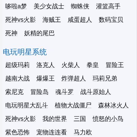
哆啦a梦
美少女战士
蜘蛛侠
灌篮高手
死神vs火影
海贼王
咸蛋超人
数码宝贝
死神
妖精的尾巴
电玩明星系统
超级玛莉
洛克人
火柴人
拳皇
冒险王
越南大战
爆爆王
炸弹超人
玛莉兄弟
索尼克
冒险岛
魂斗罗
战斗原始人
电玩明星大乱斗
植物大战僵尸
森林冰火人
死神vs火影
我的世界
三国
愤怒的小鸟
紫色恐怖
宠物连连看
马力欧