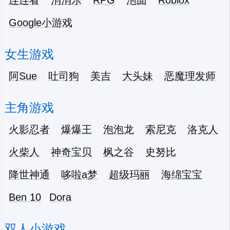
连连看
消消乐
RPG
泡面
Roblox
Google小游戏
女生游戏
阿Sue
吐司狗
美吉
大头妹
恶魔理发师
主角游戏
火影忍者
爆爆王
泡泡龙
索尼克
洛克人
火柴人
神奇宝贝
枫之谷
史努比
降世神通
哆啦a梦
超级玛丽
海绵宝宝
Ben 10
Dora
双人小游戏