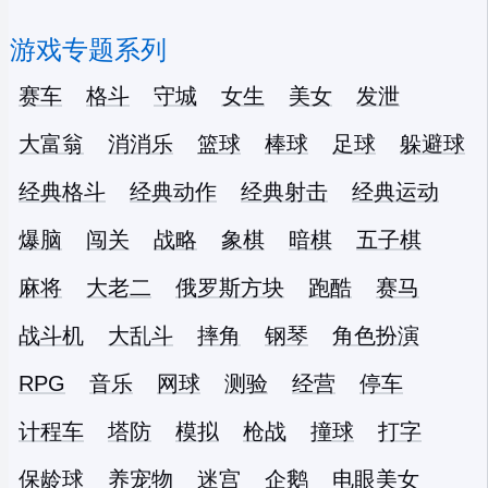
游戏专题系列
赛车
格斗
守城
女生
美女
发泄
大富翁
消消乐
篮球
棒球
足球
躲避球
经典格斗
经典动作
经典射击
经典运动
爆脑
闯关
战略
象棋
暗棋
五子棋
麻将
大老二
俄罗斯方块
跑酷
赛马
战斗机
大乱斗
摔角
钢琴
角色扮演
RPG
音乐
网球
测验
经营
停车
计程车
塔防
模拟
枪战
撞球
打字
保龄球
养宠物
迷宫
企鹅
电眼美女