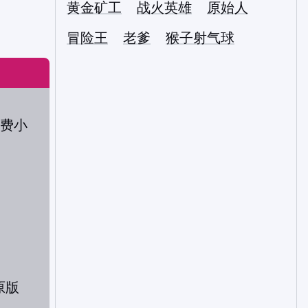
黄金矿工
战火英雄
原始人
冒险王
老爹
猴子射气球