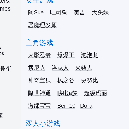
女生游戏
阿Sue
吐司狗
美吉
大头妹
恶魔理发师
主角游戏
:
es
火影忍者
爆爆王
泡泡龙
索尼克
洛克人
火柴人
神奇宝贝
枫之谷
史努比
降世神通
哆啦a梦
超级玛丽
海绵宝宝
Ben 10
Dora
蛋
双人小游戏