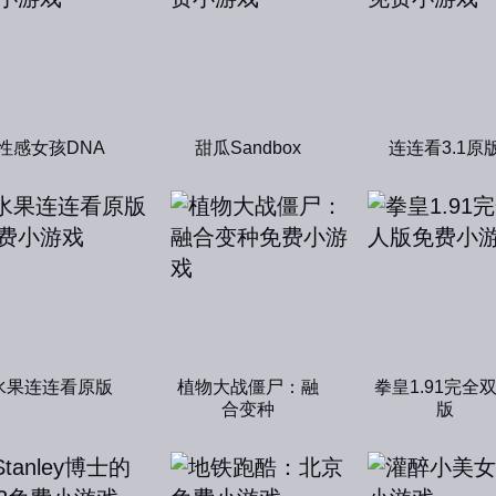
性感女孩DNA
甜瓜Sandbox
连连看3.1原
水果连连看原版
植物大战僵尸：融
拳皇1.91完全
合变种
版