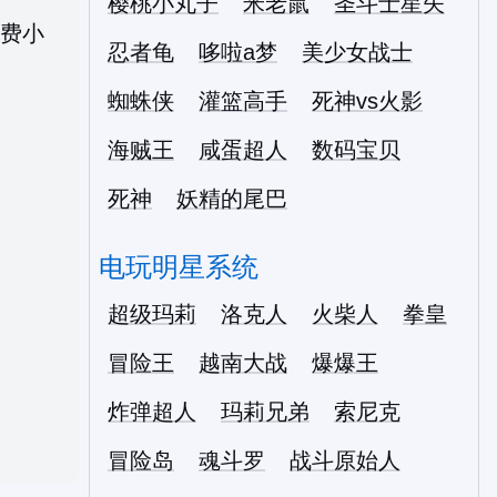
樱桃小丸子
米老鼠
圣斗士星矢
忍者龟
哆啦a梦
美少女战士
蜘蛛侠
灌篮高手
死神vs火影
海贼王
咸蛋超人
数码宝贝
死神
妖精的尾巴
电玩明星系统
超级玛莉
洛克人
火柴人
拳皇
冒险王
越南大战
爆爆王
炸弹超人
玛莉兄弟
索尼克
冒险岛
魂斗罗
战斗原始人