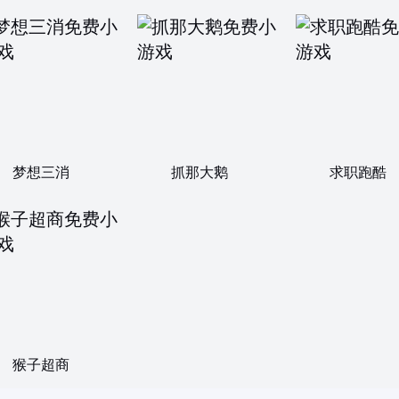
梦想三消
抓那大鹅
求职跑酷
猴子超商