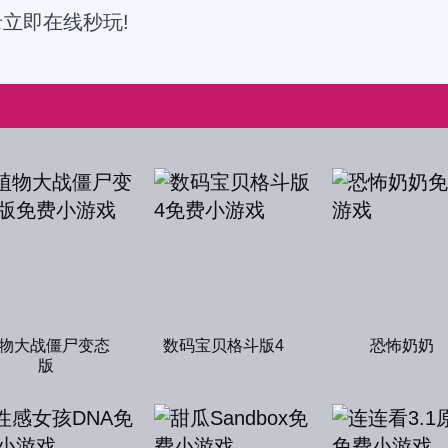
录立即在线秒玩!
物大战僵尸变态
数码宝贝格斗版4
恐怖奶奶
版