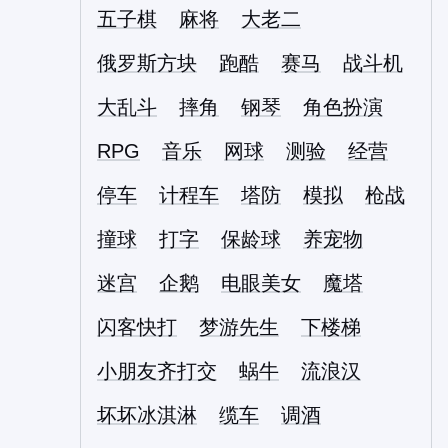
五子棋
麻将
大老二
俄罗斯方块
跑酷
赛马
战斗机
大乱斗
摔角
钢琴
角色扮演
RPG
音乐
网球
测验
经营
停车
计程车
塔防
模拟
枪战
撞球
打字
保龄球
养宠物
迷宫
企鹅
电眼美女
魔塔
闪客快打
梦游先生
下楼梯
小朋友齐打交
蜗牛
流浪汉
坏坏冰淇淋
缆车
调酒