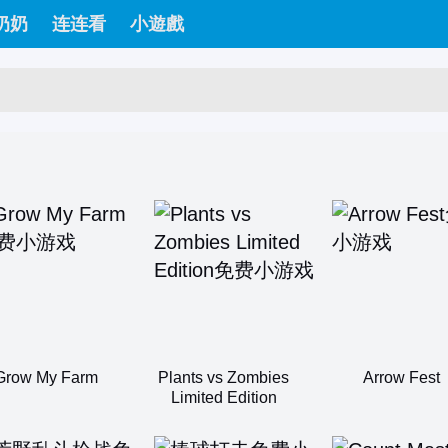
奶奶
连连看
小遊戲
Grow My Farm
Plants vs Zombies
Arrow Fest
Limited Edition