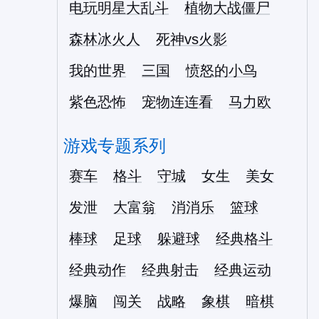
电玩明星大乱斗
植物大战僵尸
森林冰火人
死神vs火影
我的世界
三国
愤怒的小鸟
紫色恐怖
宠物连连看
马力欧
游戏专题系列
赛车
格斗
守城
女生
美女
发泄
大富翁
消消乐
篮球
棒球
足球
躲避球
经典格斗
经典动作
经典射击
经典运动
爆脑
闯关
战略
象棋
暗棋