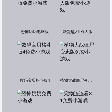
恐怖奶奶电脑版
咸蛋超人9双人版
数码宝贝格斗版4
植物大战僵尸变态版