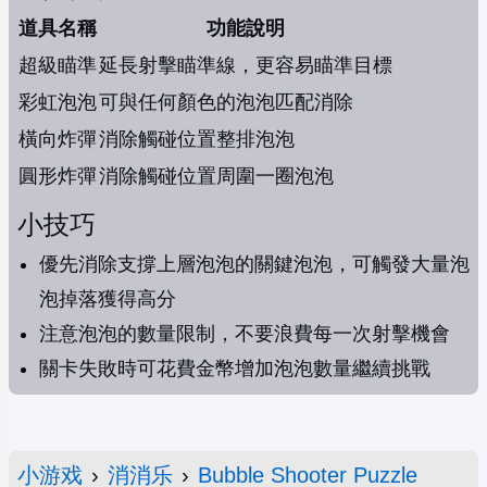
道具名稱
功能說明
超級瞄準
延長射擊瞄準線，更容易瞄準目標
彩虹泡泡
可與任何顏色的泡泡匹配消除
橫向炸彈
消除觸碰位置整排泡泡
圓形炸彈
消除觸碰位置周圍一圈泡泡
小技巧
優先消除支撐上層泡泡的關鍵泡泡，可觸發大量泡
泡掉落獲得高分
注意泡泡的數量限制，不要浪費每一次射擊機會
關卡失敗時可花費金幣增加泡泡數量繼續挑戰
小游戏
›
消消乐
›
Bubble Shooter Puzzle