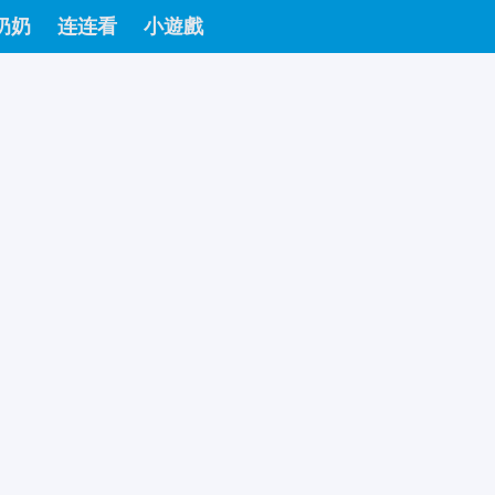
奶奶
连连看
小遊戲