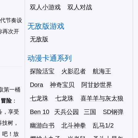
双人小游戏
双人对战
代节奏设
无敌版游戏
你再次开
无敌版
动漫卡通系列
探险活宝
火影忍者
航海王
Dora
神奇宝贝
阿甘妙世界
取第一桶
七龙珠
七龙珠
喜羊羊与灰太狼
 冒险
：
Ben 10
天兵公园
三国
SD钢弹
备，享受
科技树，
幽游白书
北斗神拳
乱马1/2
」吧！放