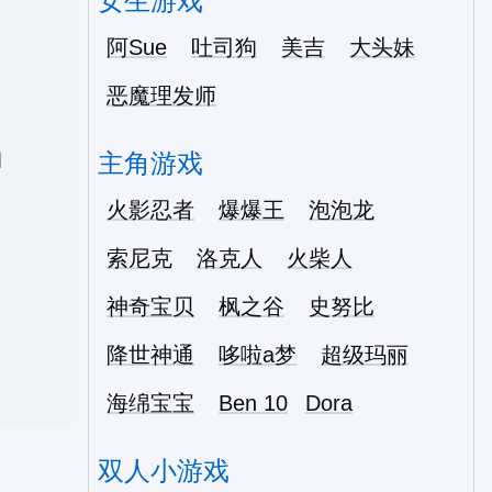
女生游戏
阿Sue
吐司狗
美吉
大头妹
恶魔理发师
主角游戏
国
火影忍者
爆爆王
泡泡龙
索尼克
洛克人
火柴人
神奇宝贝
枫之谷
史努比
降世神通
哆啦a梦
超级玛丽
海绵宝宝
Ben 10
Dora
双人小游戏