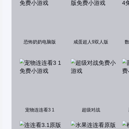
恐怖奶奶电脑版
咸蛋超人9双人版
宠物连连看3 1
超级对战