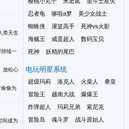
樱桃小丸子
米老鼠
圣斗士星矢
忍者龟
哆啦a梦
美少女战士
蜘蛛侠
灌篮高手
死神vs火影
人类天生
海贼王
咸蛋超人
数码宝贝
得持续一
死神
妖精的尾巴
电玩明星系统
、放松心
超级玛莉
洛克人
火柴人
拳皇
它偷偷为
冒险王
越南大战
爆爆王
炸弹超人
玛莉兄弟
索尼克
冒险岛
魂斗罗
战斗原始人
时间成为