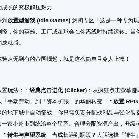
动成长的究极解压魅力
来到
放置型游戏 (Idle Games)
悠闲专区！这是一种专为现
刷怪，你的英雄、工厂或星球会在你离线时持续运转。当
的成就感。
体验从无到有的帝国崛起，就是这么简单且令人上瘾！
置玩法： *
经典点击进化 (Clicker)
：从疯狂点击萤幕赚
「手动劳动」到「资本扩张」的华丽转变。 *
放置 RPG
尽的地下城中自动征战。你只需负责分配战利品与强化装
营一家小超市到统治整个星系。合理分配资源产出，升级
 *
转生与声望系统
：当成长遇到瓶颈？大胆选择「转生