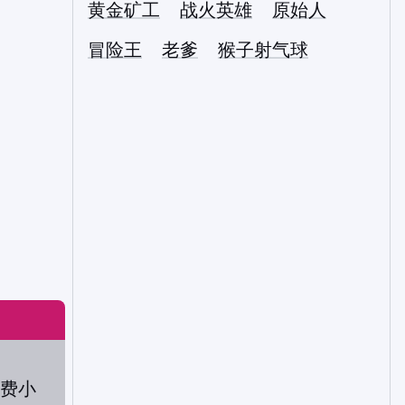
黄金矿工
战火英雄
原始人
冒险王
老爹
猴子射气球