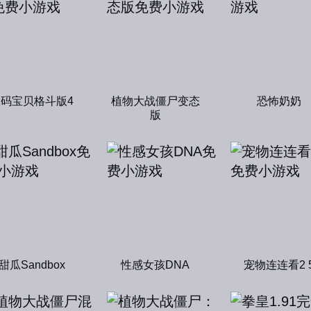
数码宝贝格斗版4
植物大战僵尸变态
恐怖奶奶
版
甜瓜Sandbox
性感女孩DNA
宠物连连看2 