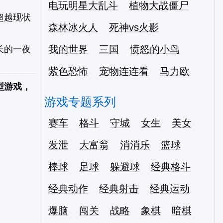
电玩明星大乱斗
植物大战僵尸
超越现状
森林冰火人
死神vs火影
我的世界
三国
愤怒的小鸟
长的一夜
紫色恐怖
宠物连连看
马力欧
型游戏，
游戏专题系列
赛车
格斗
守城
女生
美女
发泄
大富翁
消消乐
篮球
棒球
足球
躲避球
经典格斗
经典动作
经典射击
经典运动
爆脑
闯关
战略
象棋
暗棋