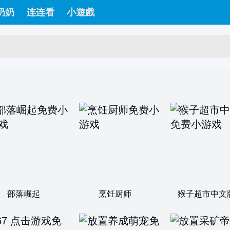
奶奶
连连看
小遊戲
部落崛起
烹饪厨师
猴子超市中文