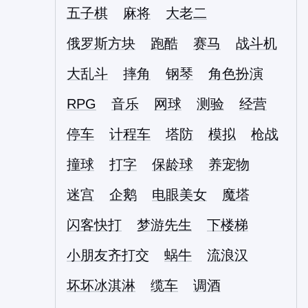
五子棋
麻将
大老二
俄罗斯方块
跑酷
赛马
战斗机
大乱斗
摔角
钢琴
角色扮演
RPG
音乐
网球
测验
经营
停车
计程车
塔防
模拟
枪战
撞球
打字
保龄球
养宠物
迷宫
企鹅
电眼美女
魔塔
闪客快打
梦游先生
下楼梯
小朋友齐打交
蜗牛
流浪汉
坏坏冰淇淋
缆车
调酒