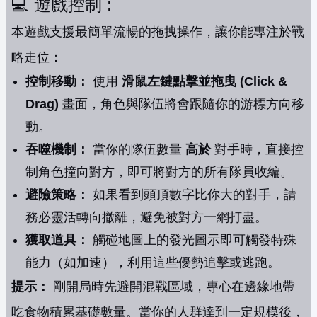
💻 遊戲控制 :
本遊戲支援最簡單流暢的拖拽操作，讓你能專注於戰
略走位：
控制移動：
使用
滑鼠左鍵點擊並拖曳 (Click &
Drag)
畫面，角色與隊伍將會跟隨你的游標方向移
動。
吞噬機制：
當你的隊伍數量
高於
對手時，直接控
制角色撞向對方，即可將對方的所有隊員收編。
避險策略：
如果看到頭頂數字比你大的對手，請
務必靈活轉向撤離，避免被對方一網打盡。
獲取道具：
觸碰地圖上的發光圖示即可觸發特殊
能力（如加速），利用這些優勢追擊或逃跑。
提示：
剛開局時先避開混戰區域，專心在邊緣地帶
吃食物積累基礎數量。當你的人群達到一定規模後，