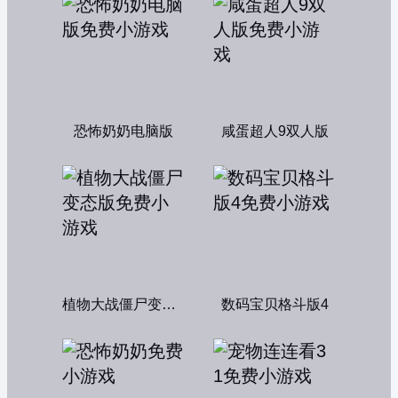
恐怖奶奶电脑版
咸蛋超人9双人版
植物大战僵尸变态版
数码宝贝格斗版4