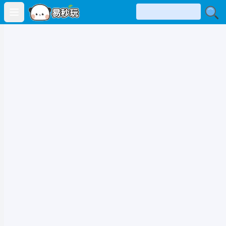
Open main menu