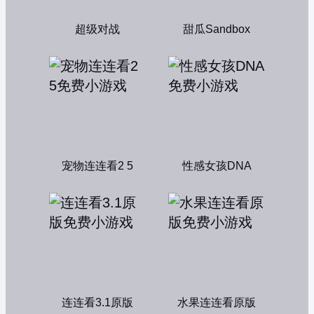
超级对战
甜瓜Sandbox
宠物连连看2 5
性感女孩DNA
连连看3.1原版
水果连连看原版