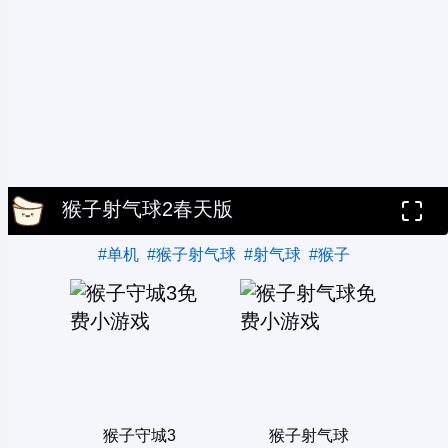
猴子射气球2春天版
#单机
#猴子射气球
#射气球
#猴子
猴子守城3
猴子射气球