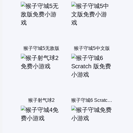
猴子守城5无敌版
猴子守城5中文版
猴子射气球2
猴子守城6 Scratch 版