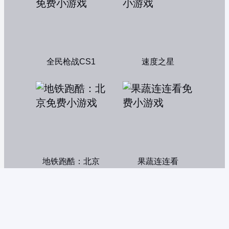
全民枪战CS1
速度之星
地铁跑酷：北京
果蔬连连看