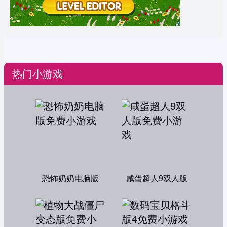
热门小游戏
恐怖奶奶电脑版
咸蛋超人9双人版