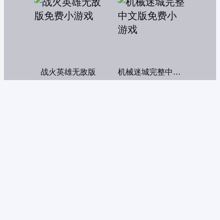
战火英雄无敌版
机械迷城完整中文版
奥特曼激斗传1.3双人无敌版
疯狂机械手