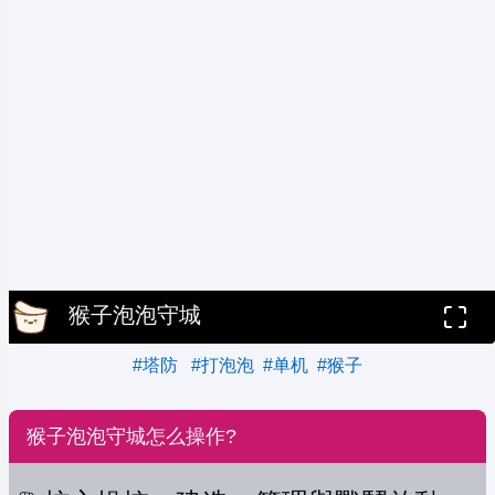
猴子泡泡守城
#塔防
#打泡泡
#单机
#猴子
猴子泡泡守城怎么操作?