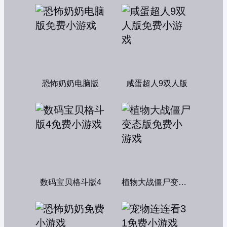
恐怖奶奶电脑版
咸蛋超人9双人版
数码宝贝格斗版4
植物大战僵尸变态版