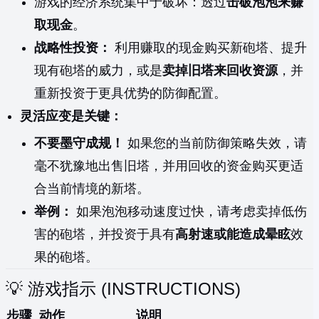
游戏的经济系统集中于破坏：透过
击破泡泡来赚
取现金
。
战略性投资：
利用赚取的现金购买新砲塔、提升
现有砲塔的威力，或是
卖掉旧塔来回收资源
，并
重新投资于更具优势的防御配置。
灵活应变是关键：
不要墨守成规！
如果您的当前防御策略失效，请
毫不犹豫地出售旧塔，并用回收的资金购买更适
合当前情境的新塔。
举例：
如果泡泡移动速度过快，请考虑卖掉低伤
害的砲塔，并投资于具有
高射速或能造成晕眩
效
果的砲塔。
💡 游戏指示 (INSTRUCTIONS)
步骤
动作
说明