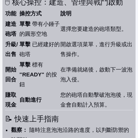
🖱️ 核心操控：建造、管理與戰鬥啟動
功能
操控方式
說明
建造
單擊
帶有小錘子
選擇您要建造的砲塔類型。
砲塔
的圓形空地
升級/
單擊
已經建好的
開啟選項菜單，進行升級或出
出售
砲塔
售操作。
單擊
標有
開始
在準備就緒後，啟動下一波泡
"READY"
的按
回合
泡入侵。
鈕
賺取
您的砲塔自動擊破泡泡後，現
自動進行
現金
金會自動計入預算。
📝 快速上手指南
觀察：
隨時注意泡泡沿路的進度，以判斷防禦的