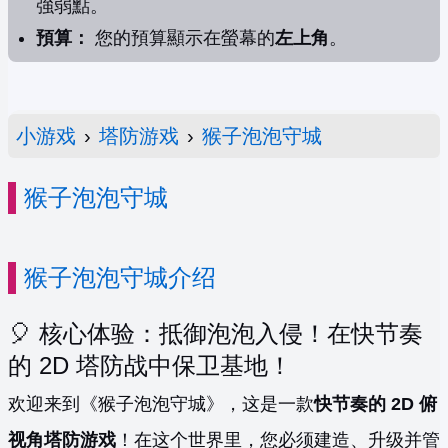
強弱點。
預算：
您的預算顯示在螢幕的
左上角
。
小游戏
›
塔防游戏
›
猴子泡泡守城
猴子泡泡守城
猴子泡泡守城介绍
🎈 核心体验：抵御泡泡入侵！在快节奏
的 2D 塔防战中保卫基地！
欢迎来到《猴子泡泡守城》，这是一款
快节奏的 2D 俯
视角塔防游戏
！在这个世界里，您必须建造、升级并管