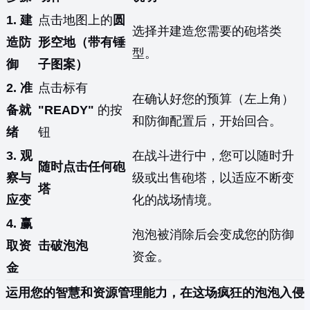
1. 建
点击地图上的
圆
选择并建造您需要的砲塔类
造防
形空地（带有锤
型。
御
子图案）
2. 准
点击标有
在确认好您的预算（左上角）
备就
"READY"
的按
和防御配置后，开始回合。
绪
钮
3. 观
在战斗进行中，您可以随时升
随时点击任何砲
察与
级或出售砲塔，以适应不断变
塔
应变
化的战场情境。
4. 赢
泡泡被消除后会变成您的防御
取资
击破泡泡
资金。
金
运用您的智慧和资源管理能力，在这场疯狂的泡泡入侵