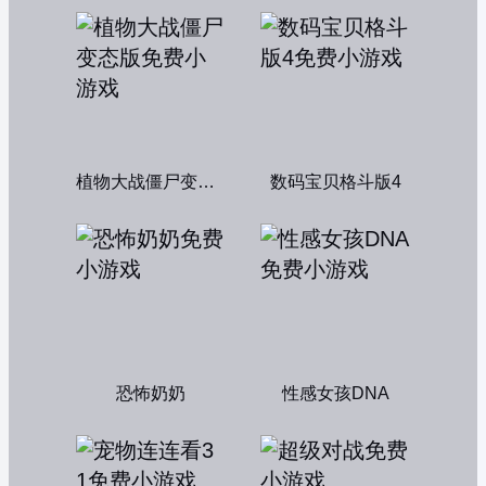
植物大战僵尸变态版
数码宝贝格斗版4
恐怖奶奶
性感女孩DNA