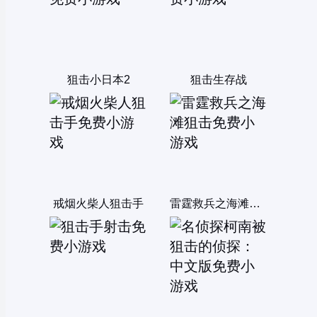
狙击小日本2
狙击生存战
戒烟火柴人狙击手
雷霆救兵之海滩狙击