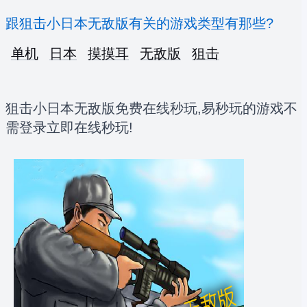
跟狙击小日本无敌版有关的游戏类型有那些?
单机
日本
摸摸耳
无敌版
狙击
狙击小日本无敌版免费在线秒玩,易秒玩的游戏不
需登录立即在线秒玩!