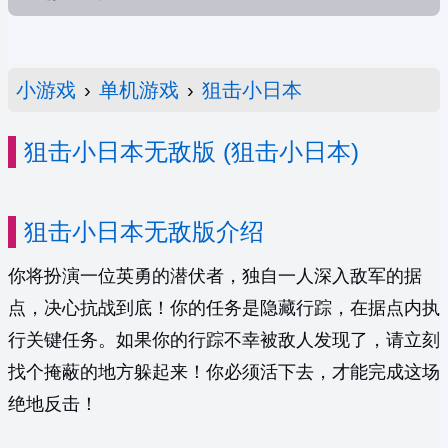
小游戏
›
单机游戏
›
狙击小日本
狙击小日本无敌版 (狙击小日本)
狙击小日本无敌版介绍
你将扮演一位英勇的潜伏者，独自一人深入敌军的据
点，决心抗战到底！你的任务是隐藏行踪，在据点内执
行关键任务。如果你的行踪不幸被敌人发现了，请立刻
找个掩蔽的地方躲起来！你必须活下去，才能完成这场
绝地反击！