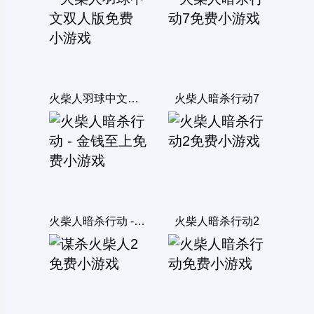
火柴人羽球中文双人版
火柴人暗杀行动7
火柴人暗杀行动 - 金钱至上
火柴人暗杀行动2