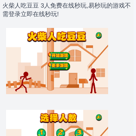
火柴人吃豆豆 3人免费在线秒玩,易秒玩的游戏不
需登录立即在线秒玩!