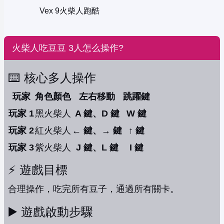
Vex 9火柴人跑酷
火柴人吃豆豆 3人怎么操作?
⌨️ 核心多人操作
玩家
角色顏色
左右移動
跳躍鍵
玩家 1
黑火柴人
A 鍵、D 鍵
W 鍵
玩家 2
紅火柴人
← 鍵、→ 鍵
↑ 鍵
玩家 3
紫火柴人
J 鍵、L 鍵
I 鍵
⚡️ 遊戲目標
合理操作，吃完所有豆子，通過所有關卡。
▶️ 遊戲啟動步驟