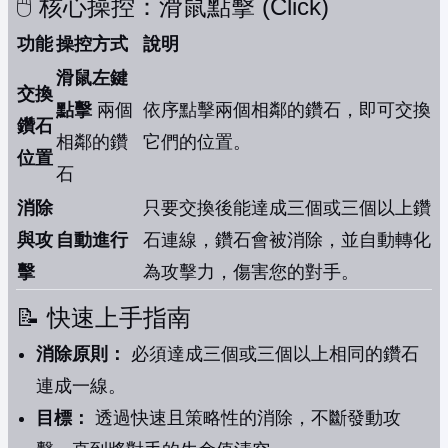
🖱️ 核心操控：滑鼠點擊 (Click)
功能
操控方式
說明
滑鼠左鍵
交換
點擊
兩個
依序點擊兩個相鄰的鑽石，即可交換
鑽石
相鄰的鑽
它們的位置。
位置
石
消除
只要交換後能達成三個或三個以上鑽
與攻
自動進行
石連線，鑽石會被消除，並自動轉化
擊
為攻擊力，傷害您的對手。
📝 快速上手指南
消除原則：
必須達成三個或三個以上相同的鑽石
連成一線。
目標：
透過快速且策略性的消除，不斷發動攻