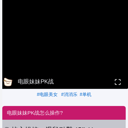
电眼妹妹PK战
#电眼美女
#消消乐
#单机
电眼妹妹PK战怎么操作?