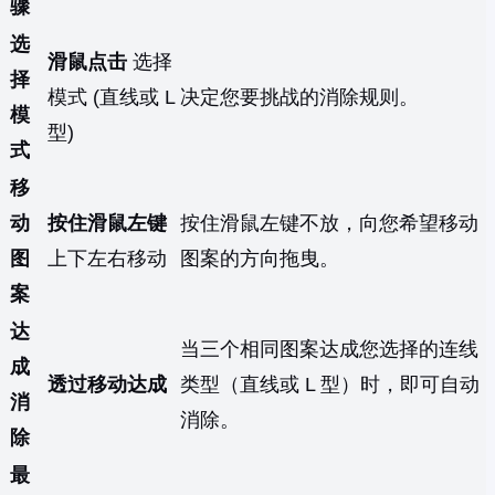
骤
选
滑鼠点击
选择
择
模式 (直线或 L
决定您要挑战的消除规则。
模
型)
式
移
动
按住滑鼠左键
按住滑鼠左键不放，向您希望移动
图
上下左右移动
图案的方向拖曳。
案
达
当三个相同图案达成您选择的连线
成
透过移动达成
类型（直线或 L 型）时，即可自动
消
消除。
除
最