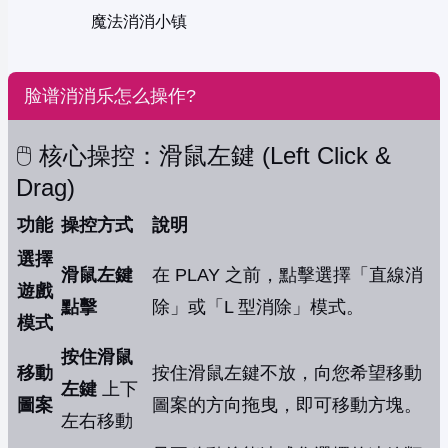
魔法消消小镇
脸谱消消乐怎么操作?
🖱️ 核心操控：滑鼠左鍵 (Left Click &
Drag)
功能
操控方式
說明
選擇
滑鼠左鍵
在 PLAY 之前，點擊選擇「直線消
遊戲
點擊
除」或「L 型消除」模式。
模式
按住滑鼠
移動
按住滑鼠左鍵不放，向您希望移動
左鍵
上下
圖案
圖案的方向拖曳，即可移動方塊。
左右移動