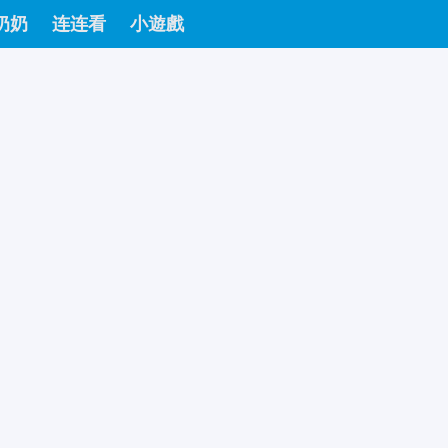
奶奶
连连看
小遊戲