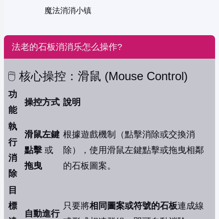
魔法消消小镇
法老的石板消消乐怎么操作?
🖱️ 核心操控：滑鼠 (Mouse Control)
功
操控方式
說明
能
執
滑鼠左鍵
根據遊戲機制（點擊消除或交換消
行
點擊
或
除），使用滑鼠左鍵點擊或拖曳相鄰
消
拖曳
的石板圖案。
除
目
標
只要將
相同圖案或符號的石板
連成線
自動進行