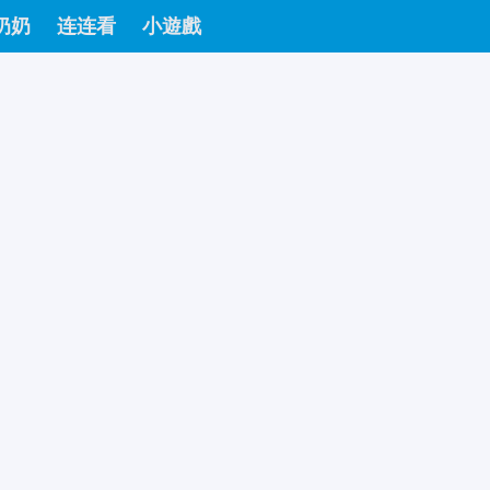
奶奶
连连看
小遊戲