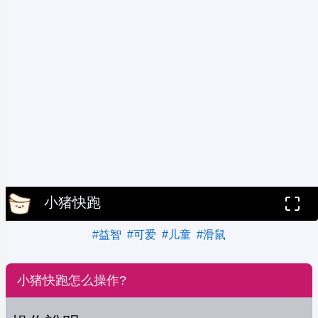
小猪快跑
#益智
#可爱
#儿童
#滑鼠
小猪快跑怎么操作?