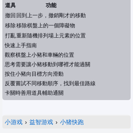
道具
功能
撤回
回到上一步，撤銷剛才的移動
移除
移除棋盤上的一個障礙物
打亂
重新隨機排列場上元素的位置
快速上手指南
觀察棋盤上小豬和車輛的位置
思考需要讓小豬移動到哪裡才能過關
按住小豬向目標方向滑動
反覆嘗試不同移動順序，找到最佳路線
卡關時善用道具輔助通關
小游戏
›
益智游戏
›
小猪快跑