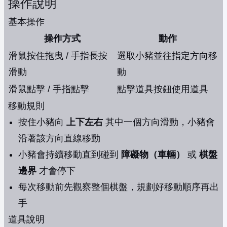
操作說明
基本操作
操作方式
動作
滑鼠按住拖曳 / 手指長按
選取小豬並往指定方向移
滑動
動
滑鼠點擊 / 手指點擊
點擊道具按鈕使用道具
移動規則
按住小豬向
上下左右
其中一個方向滑動，小豬會
沿著該方向直線移動
小豬會持續移動直到碰到
障礙物（車輛）
或
棋盤
邊界
才會停下
每次移動前先觀察整個棋盤，規劃好移動順序再出
手
道具說明