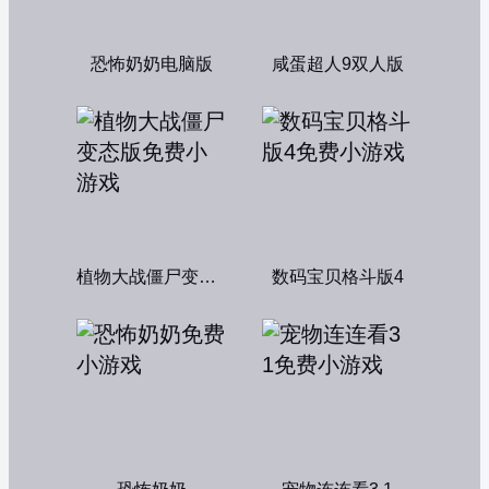
恐怖奶奶电脑版
咸蛋超人9双人版
植物大战僵尸变态版
数码宝贝格斗版4