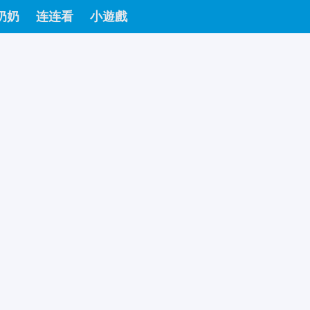
奶奶
连连看
小遊戲