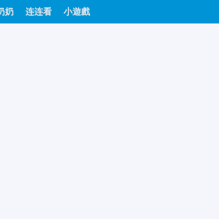
奶奶
连连看
小遊戲