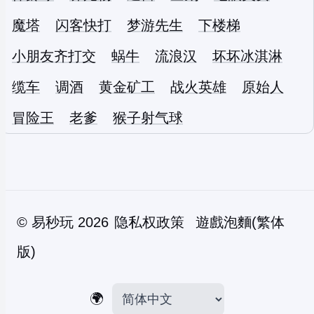
魔塔
闪客快打
梦游先生
下楼梯
小朋友齐打交
蜗牛
流浪汉
坏坏冰淇淋
缆车
调酒
黄金矿工
战火英雄
原始人
冒险王
老爹
猴子射气球
©
易秒玩
2026
隐私权政策
遊戲泡麵(繁体
版)
🌍