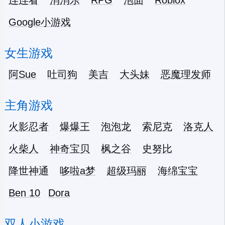
连连看
消消乐
RPG
泡面
Roblox
Google小游戏
女生游戏
阿Sue
吐司狗
美吉
大头妹
恶魔理发师
主角游戏
火影忍者
爆爆王
泡泡龙
索尼克
洛克人
火柴人
神奇宝贝
枫之谷
史努比
降世神通
哆啦a梦
超级玛丽
海绵宝宝
Ben 10
Dora
双人小游戏