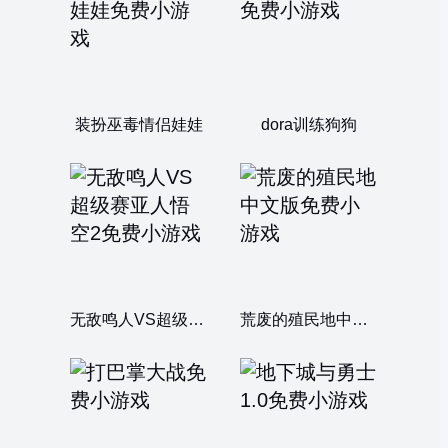
装扮巫毒情侣娃娃
dora训练狗狗
无敌鸣人VS超级赛亚人悟空2
荒废的殖民地中文版