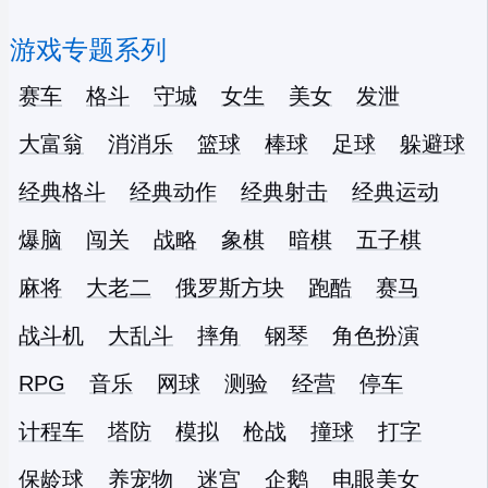
游戏专题系列
赛车
格斗
守城
女生
美女
发泄
大富翁
消消乐
篮球
棒球
足球
躲避球
经典格斗
经典动作
经典射击
经典运动
爆脑
闯关
战略
象棋
暗棋
五子棋
麻将
大老二
俄罗斯方块
跑酷
赛马
战斗机
大乱斗
摔角
钢琴
角色扮演
RPG
音乐
网球
测验
经营
停车
计程车
塔防
模拟
枪战
撞球
打字
保龄球
养宠物
迷宫
企鹅
电眼美女