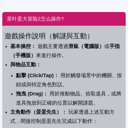
茶叶蛋大冒险2怎么操作?
遊戲操作說明（解謎與互動）
基本操控：
遊戲主要透過
滑鼠（電腦版）
或
手指
（手機版）
來進行操作。
與物品互動：
點擊 (Click/Tap)：
用於觸發場景中的機關、按
鈕或與特定角色對話。
拖曳 (Drag)：
用於推動物品、拾取道具，或將
道具拖放到正確的位置以解開謎題。
主角動作（蛋蛋先生）：
玩家透過上述互動方
式，間接控制蛋蛋先生完成以下動作：