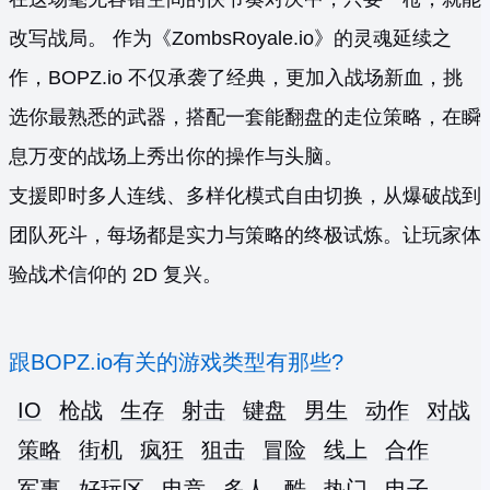
改写战局。 作为《ZombsRoyale.io》的灵魂延续之
作，BOPZ.io 不仅承袭了经典，更加入战场新血，挑
选你最熟悉的武器，搭配一套能翻盘的走位策略，在瞬
息万变的战场上秀出你的操作与头脑。
支援即时多人连线、多样化模式自由切换，从爆破战到
团队死斗，每场都是实力与策略的终极试炼。让玩家体
验战术信仰的 2D 复兴。
跟BOPZ.io有关的游戏类型有那些?
IO
枪战
生存
射击
键盘
男生
动作
对战
策略
街机
疯狂
狙击
冒险
线上
合作
军事
好玩区
电竞
多人
酷
热门
电子