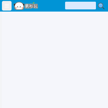
Open main menu