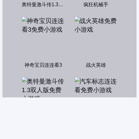
奥特曼激斗传1.3双人无敌版
疯狂机械手
神奇宝贝连连看3
战火英雄
奥特曼激斗传1.3双人版
汽车标志连连看