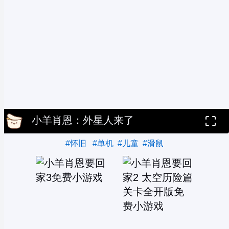
小羊肖恩：外星人来了
#怀旧
#单机
#儿童
#滑鼠