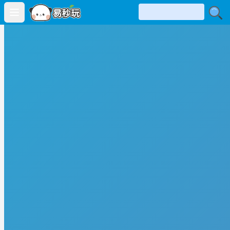
Open main menu