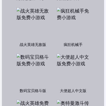
战火英雄无敌版
疯狂机械手
数码宝贝格斗版
大便超人中文版