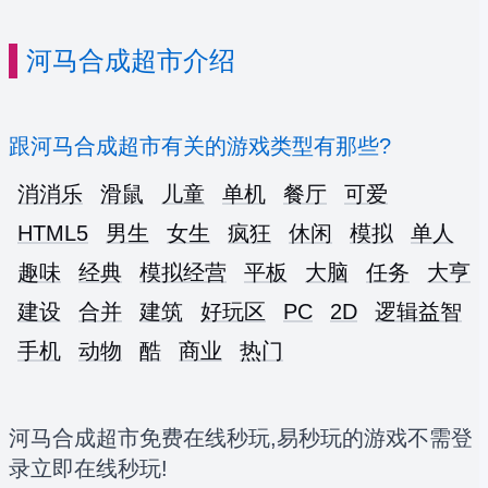
河马合成超市介绍
跟河马合成超市有关的游戏类型有那些?
消消乐
滑鼠
儿童
单机
餐厅
可爱
HTML5
男生
女生
疯狂
休闲
模拟
单人
趣味
经典
模拟经营
平板
大脑
任务
大亨
建设
合并
建筑
好玩区
PC
2D
逻辑益智
手机
动物
酷
商业
热门
河马合成超市免费在线秒玩,易秒玩的游戏不需登
录立即在线秒玩!