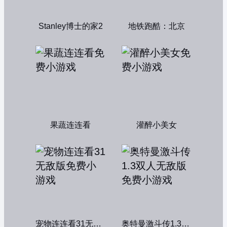
Stanley博士的家2
地铁跑酷：北京
果蔬连连看
灌醉小美女
宠物连连看31无敌版
奥特曼激斗传1.3双人无敌版