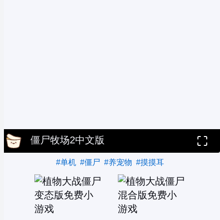
僵尸牧场2中文版
#单机
#僵尸
#养宠物
#摸摸耳