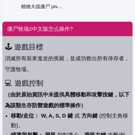
植物大战僵尸 javascript
僵尸牧场2中文版怎么操作?
🕹️ 遊戲目標
消滅所有前來進攻的喪屍，並成功救出所有倖存者，
守護牧場。
💻 遊戲控制
（由於原始資訊中未提供具體移動和攻擊按鍵，以下
為該類生存防禦遊戲的標準操作）
移動/走位：
W, A, S, D 鍵
或
方向鍵
(控制主角移
動)。