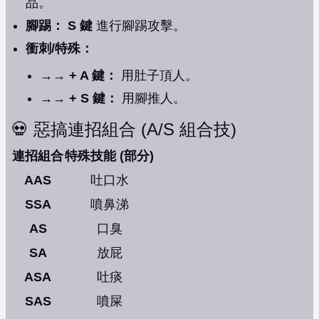
品。
腳踢：
S 鍵
進行腳踢攻擊。
衝刺/特殊：
→→ + A 鍵：
用肚子頂人。
→→ + S 鍵：
用腳推人。
💀 惡搞連招組合 (A/S 組合技)
連招組合
特殊技能 (部分)
AAS
吐口水
SSA
噴鼻涕
AS
口臭
SA
放屁
ASA
吐痰
SAS
噴屎