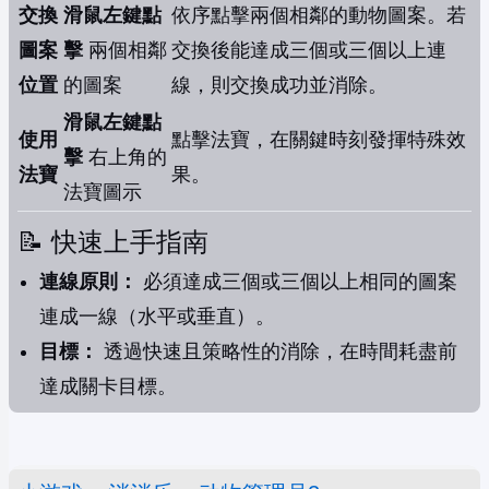
交換
滑鼠左鍵點
依序點擊兩個相鄰的動物圖案。若
圖案
擊
兩個相鄰
交換後能達成三個或三個以上連
位置
的圖案
線，則交換成功並消除。
滑鼠左鍵點
使用
點擊法寶，在關鍵時刻發揮特殊效
擊
右上角的
法寶
果。
法寶圖示
📝 快速上手指南
連線原則：
必須達成三個或三個以上相同的圖案
連成一線（水平或垂直）。
目標：
透過快速且策略性的消除，在時間耗盡前
達成關卡目標。