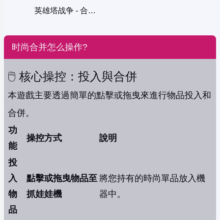
英雄塔战争 - 合并拼图
时尚合并怎么操作?
🖱️ 核心操控：投入與合併
本遊戲主要透過簡單的點擊或拖曳來進行物品投入和
合併。
功
操控方式
說明
能
投
入
點擊或拖曳物品至
將您持有的時尚單品放入機
物
抓娃娃機
器中。
品