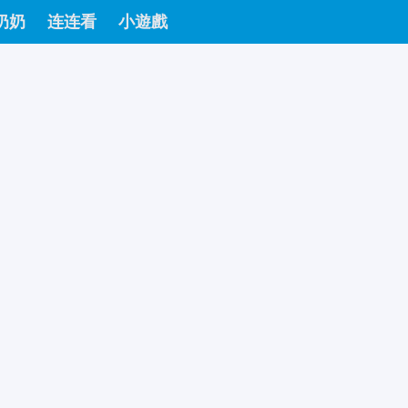
奶奶
连连看
小遊戲