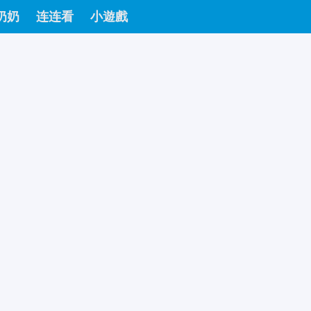
奶奶
连连看
小遊戲