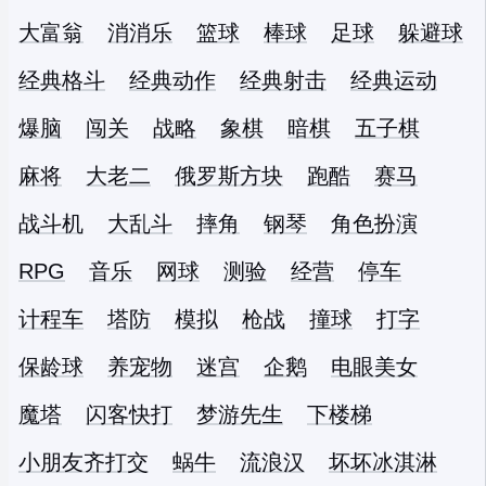
大富翁
消消乐
篮球
棒球
足球
躲避球
经典格斗
经典动作
经典射击
经典运动
爆脑
闯关
战略
象棋
暗棋
五子棋
麻将
大老二
俄罗斯方块
跑酷
赛马
战斗机
大乱斗
摔角
钢琴
角色扮演
RPG
音乐
网球
测验
经营
停车
计程车
塔防
模拟
枪战
撞球
打字
保龄球
养宠物
迷宫
企鹅
电眼美女
魔塔
闪客快打
梦游先生
下楼梯
小朋友齐打交
蜗牛
流浪汉
坏坏冰淇淋