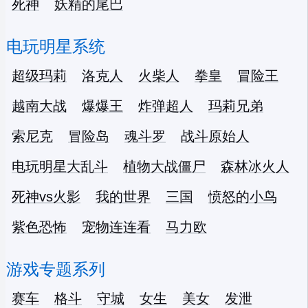
死神
妖精的尾巴
电玩明星系统
超级玛莉
洛克人
火柴人
拳皇
冒险王
越南大战
爆爆王
炸弹超人
玛莉兄弟
索尼克
冒险岛
魂斗罗
战斗原始人
电玩明星大乱斗
植物大战僵尸
森林冰火人
死神vs火影
我的世界
三国
愤怒的小鸟
紫色恐怖
宠物连连看
马力欧
游戏专题系列
赛车
格斗
守城
女生
美女
发泄