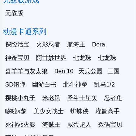
无敌版
动漫卡通系列
探险活宝
火影忍者
航海王
Dora
神奇宝贝
阿甘妙世界
七龙珠
七龙珠
喜羊羊与灰太狼
Ben 10
天兵公园
三国
SD钢弹
幽游白书
北斗神拳
乱马1/2
樱桃小丸子
米老鼠
圣斗士星矢
忍者龟
哆啦a梦
美少女战士
蜘蛛侠
灌篮高手
死神vs火影
海贼王
咸蛋超人
数码宝贝