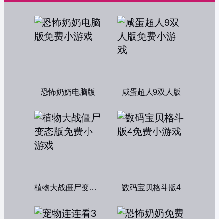
恐怖奶奶电脑版
咸蛋超人9双人版
植物大战僵尸变态版
数码宝贝格斗版4