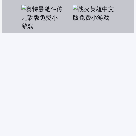
奥特曼激斗传无敌版
战火英雄中文版
数码宝贝大战僵尸
数码宝贝4