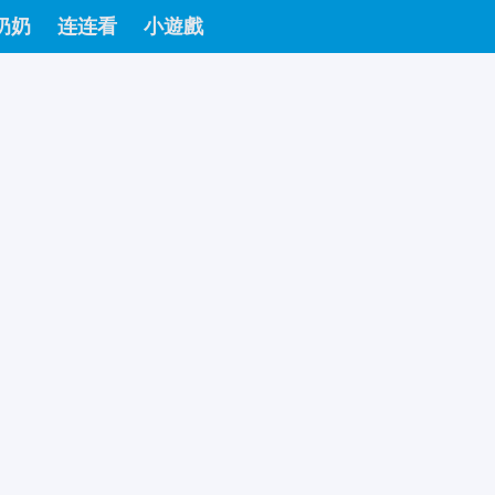
奶奶
连连看
小遊戲